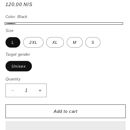
Regular
120.00 NIS
price
Color:
Black
Black
Size
L
2XL
XL
M
S
Target gender
Unisex
Quantity
Decrease
Increase
quantity
quantity
for
for
חולצת
חולצת
Add to cart
טי
טי
שרט
שרט
אוברסייז
אוברסייז