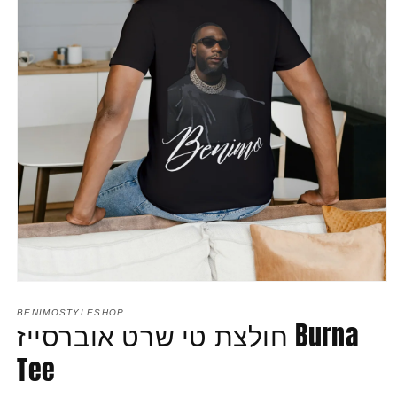
Open
media
1
BENIMOSTYLESHOP
חולצת טי שרט אוברסייז Burna
in
modal
Tee