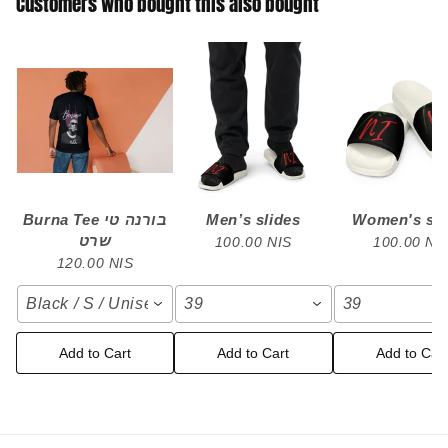
Customers who bought this also bought
Burna Tee בורנה טי
Men’s slides
Women's sli
שרט
100.00 NIS
100.00 NI
120.00 NIS
Black / S / Unisex
39
39
Add to Cart
Add to Cart
Add to Cart