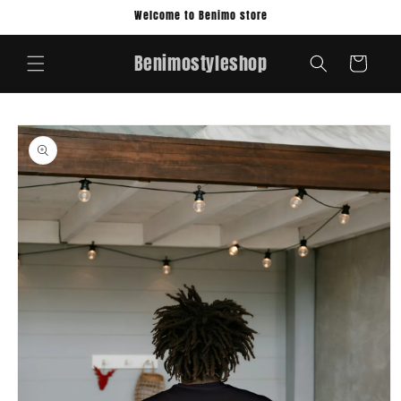
Skip to
Welcome to Benimo store
content
Benimostyleshop
Cart
Skip to
product
information